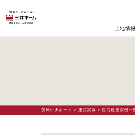
土地情
茨城中央ホーム
>
建築実例
>
医院建築実例一