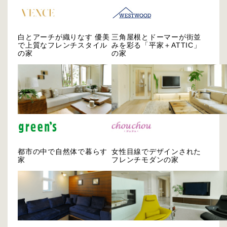
白とアーチが織りなす 優美
三角屋根とドーマーが街並
で上質なフレンチスタイル
みを彩る「平家＋ATTIC」
の家
の家
都市の中で自然体で暮らす
女性目線でデザインされた
家
フレンチモダンの家