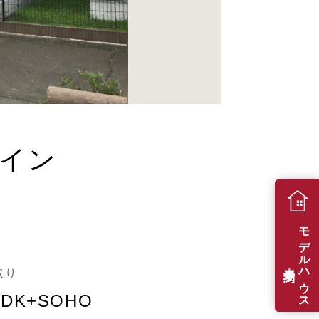
イン
モデルハウス
来場予約
取り
LDK+SOHO