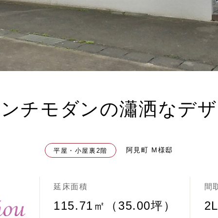
レンチモダンの瀟洒なデザ
阿見町 M様邸
平屋・小屋裏2階
延床面積
間
115.71㎡（35.00坪）
2