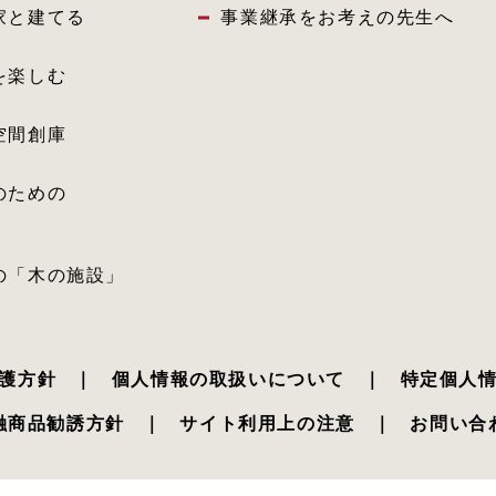
家と建てる
事業継承をお考えの先生へ
を楽しむ
空間創庫
のための
の「木の施設」
護方針
｜
個人情報の取扱いについて
｜
特定個人
融商品勧誘方針
｜
サイト利用上の注意
｜
お問い合