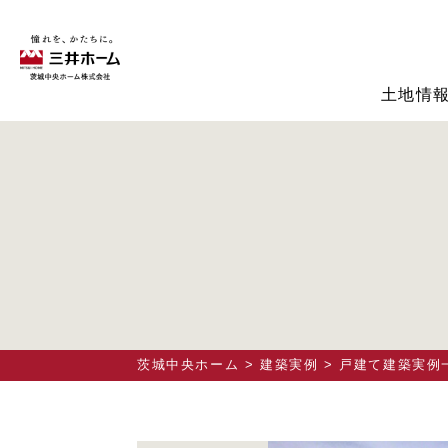
土地情
茨城中央ホーム
>
建築実例
>
戸建て建築実例